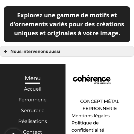
Explorez une gamme de motifs et
d’ornements variés pour des créations
uniques et originales à votre image.
Nous intervenons aussi
Ferronnerie
Ferronnerie à Arles
Ferronnerie à Avignon
Ferronnerie à Fontvieille
Ferronnerie à Maussane-les-Alpilles
Menu
Ferronnerie à Paradou
Ferronnerie à Mouriès
Accueil
Ferronnerie à Nîmes
Ferronnerie à Saint-Rémy-de-Provence
Ferronnerie
Ferronnerie à Salon-de-Provence
CONCEPT MÉTAL
FERRONNERIE
Serrurerie
Mentions légales
Réalisations
Politique de
confidentialité
Contact